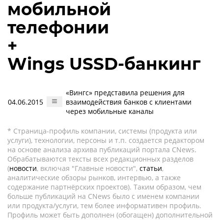
мобильной
телефонии
+
Wings USSD-банкинг
«Вингс» представила решения для
04.06.2015
взаимодействия банков с клиентами
через мобильные каналы
* Страница-профиль компании, системы (продукта или
услуги), технологии, персоны и т.п. создается редактором
на основе анализа архива публикаций портала CNews.
Обрабатываются тексты всех редакционных разделов
(
новости
, включая "Главные новости",
статьи
,
аналитические обзоры рынков, интервью, а также
содержание партнёрских проектов). Таким образом, чем
больше публикаций на CNews было с именем компании
или продукта/услуги, тем более информативен профиль.
Профиль может быть дополнен (обогащен) дополнительной