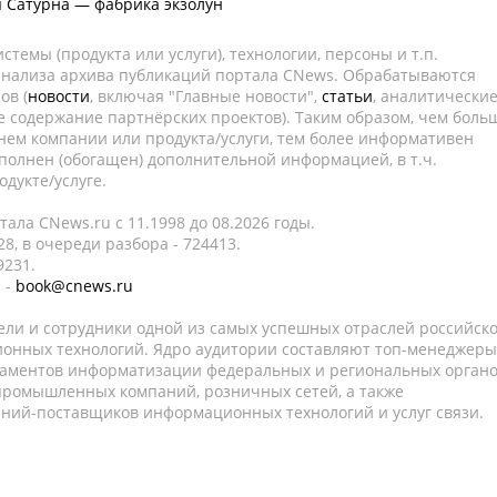
я Сатурна — фабрика экзолун
темы (продукта или услуги), технологии, персоны и т.п.
 анализа архива публикаций портала CNews. Обрабатываются
ов (
новости
, включая "Главные новости",
статьи
, аналитически
е содержание партнёрских проектов). Таким образом, чем боль
нем компании или продукта/услуги, тем более информативен
полнен (обогащен) дополнительной информацией, в т.ч.
дукте/услуге.
ала CNews.ru c 11.1998 до 08.2026 годы.
8, в очереди разбора - 724413.
9231.
 -
book@cnews.ru
ели и сотрудники одной из самых успешных отраслей российск
онных технологий. Ядро аудитории составляют топ-менеджеры
таментов информатизации федеральных и региональных орган
 промышленных компаний, розничных сетей, а также
аний-поставщиков информационных технологий и услуг связи.