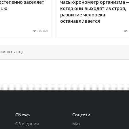
остепенно заселяет
часы-хронометр организма 
нью
когда они выходят из строя,
развитие человека
останавливается
36358
КАЗАТЬ ЕЩЕ
CNews
Соцсети
Об издании
Max