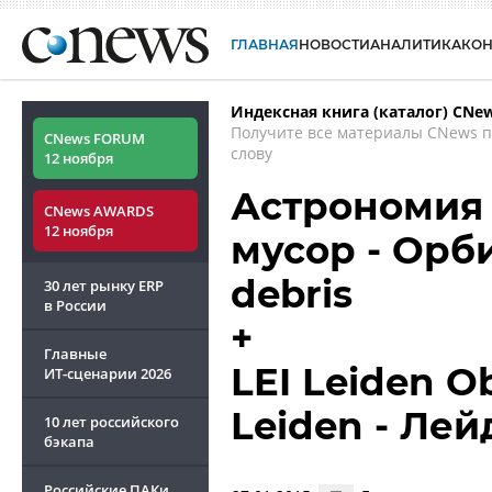
ГЛАВНАЯ
НОВОСТИ
АНАЛИТИКА
КО
Индексная книга (каталог) CNe
Получите все материалы CNews 
CNews FORUM
слову
12 ноября
Астрономия 
CNews AWARDS
12 ноября
мусор - Орб
debris
30 лет рынку ERP
в России
+
Главные
LEI Leiden O
ИТ-сценарии
2026
Leiden - Ле
10 лет российского
бэкапа
Российские ПАКи