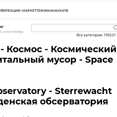
НФЕРЕНЦИИ
МАРКЕТ
ТЕХНИКА
НАУКА
ТВ
ws
*
по ключевому
Все категории
199231
- Космос - Космический
итальный мусор - Space
bservatory - Sterrewacht
йденская обсерватория