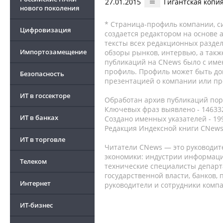
27.01.2015
Гигантская копи
нового поколения
* Страница-профиль компании, сис
Цифровизация
создается редактором на основе
тексты всех редакционных раздел
Импортозамещение
обзоры рынков, интервью, а такж
публикаций на CNews было с име
профиль. Профиль может быть до
Безопасность
презентацией о компании или про
ИТ в госсекторе
Обработан архив публикаций порт
Ключевых фраз выявлено - 146332
ИТ в банках
Создано именных указателей - 19
Редакция Индексной книги CNews
ИТ в торговле
Читатели CNews — это руководит
экономики: индустрии информаци
Телеком
технические специалисты депар
государственной власти, банков,
Интернет
руководители и сотрудники комп
ИТ-бизнес