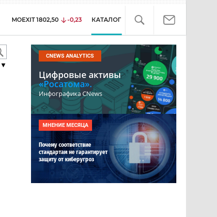
MOEXIT
1802,50
-0,23
КАТАЛОГ
CNEWS ANALYTICS
▼
Цифровые активы
«Росатома».
Инфографика CNews
МНЕНИЕ МЕСЯЦА
Почему соответствие
стандартам не гарантирует
защиту от киберугроз