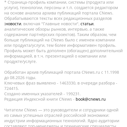
* Страница-профиль компании, системы (продукта или
услуги), технологии, персоны и т.п. создается редактором
на основе анализа архива публикаций портала CNews.
Обрабатываются тексты всех редакционных разделов
(
новости
, включая "Главные новости",
статьи
,
аналитические обзоры рынков, интервью, а также
содержание партнёрских проектов). Таким образом, чем
больше публикаций на CNews было с именем компании
или продукта/услуги, тем более информативен профиль.
Профиль может быть дополнен (обогащен) дополнительной
информацией, в т.ч. презентацией о компании или
продукте/услуге.
Обработан архив публикаций портала CNews.ru c 11.1998
до 08.2026 годы.
Ключевых фраз выявлено - 1463330, в очереди разбора -
724415.
Создано именных указателей - 199231.
Редакция Индексной книги CNews -
book@cnews.ru
Читатели CNews — это руководители и сотрудники одной
из самых успешных отраслей российской экономики:
индустрии информационных технологий. Ядро аудитории
составляют топ-менеджеры и технические специалисты