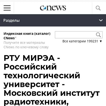
Разделы
Индексная книга (каталог)
CNews
*
Все категории
199231
▼
Получите все материалы
CNews по ключевому слову
РТУ МИРЭА -
Российский
технологический
университет -
Московский институт
радиотехники,