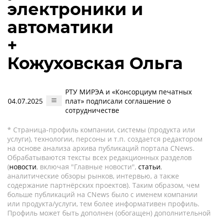
электроники и
автоматики
+
Кожуховская Ольга
РТУ МИРЭА и «Консорциум печатных
04.07.2025
плат» подписали соглашение о
сотрудничестве
* Страница-профиль компании, системы (продукта или
услуги), технологии, персоны и т.п. создается редактором
на основе анализа архива публикаций портала CNews.
Обрабатываются тексты всех редакционных разделов
(
новости
, включая "Главные новости",
статьи
,
аналитические обзоры рынков, интервью, а также
содержание партнёрских проектов). Таким образом, чем
больше публикаций на CNews было с именем компании
или продукта/услуги, тем более информативен профиль.
Профиль может быть дополнен (обогащен) дополнительной