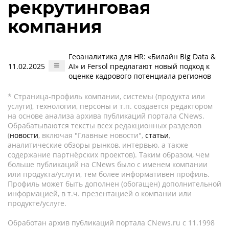
рекрутинговая
компания
Геоаналитика для HR: «Билайн Big Data &
11.02.2025
AI» и Fersol предлагают новый подход к
оценке кадрового потенциала регионов
* Страница-профиль компании, системы (продукта или
услуги), технологии, персоны и т.п. создается редактором
на основе анализа архива публикаций портала CNews.
Обрабатываются тексты всех редакционных разделов
(
новости
, включая "Главные новости",
статьи
,
аналитические обзоры рынков, интервью, а также
содержание партнёрских проектов). Таким образом, чем
больше публикаций на CNews было с именем компании
или продукта/услуги, тем более информативен профиль.
Профиль может быть дополнен (обогащен) дополнительной
информацией, в т.ч. презентацией о компании или
продукте/услуге.
Обработан архив публикаций портала CNews.ru c 11.1998