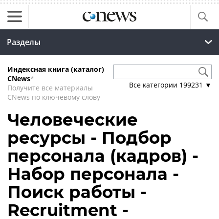
Разделы
Индексная книга (каталог)
CNews
*
Все категории
199231
▼
Получите все материалы
CNews по ключевому слову
Человеческие
ресурсы - Подбор
персонала (кадров) -
Набор персонала -
Поиск работы -
Recruitment -