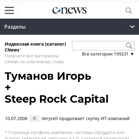
Разделы
Индексная книга (каталог)
CNews
*
Все категории
199231
▼
Получите все материалы
CNews по ключевому слову
Туманов Игорь
+
Steep Rock Capital
10.07.2008
Verysell продолжает скупку ИТ-компаний
* Страница-профиль компании, системы (продукта или
услуги), технологии, персоны и т.п. создается редактором