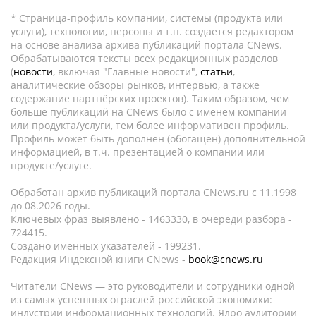
* Страница-профиль компании, системы (продукта или
услуги), технологии, персоны и т.п. создается редактором
на основе анализа архива публикаций портала CNews.
Обрабатываются тексты всех редакционных разделов
(
новости
, включая "Главные новости",
статьи
,
аналитические обзоры рынков, интервью, а также
содержание партнёрских проектов). Таким образом, чем
больше публикаций на CNews было с именем компании
или продукта/услуги, тем более информативен профиль.
Профиль может быть дополнен (обогащен) дополнительной
информацией, в т.ч. презентацией о компании или
продукте/услуге.
Обработан архив публикаций портала CNews.ru c 11.1998
до 08.2026 годы.
Ключевых фраз выявлено - 1463330, в очереди разбора -
724415.
Создано именных указателей - 199231.
Редакция Индексной книги CNews -
book@cnews.ru
Читатели CNews — это руководители и сотрудники одной
из самых успешных отраслей российской экономики:
индустрии информационных технологий. Ядро аудитории