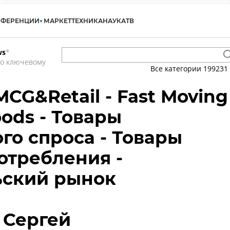
НФЕРЕНЦИИ
МАРКЕТ
ТЕХНИКА
НАУКА
ТВ
ws
*
по ключевому
Все категории
199231
MCG&Retail - Fast Moving
ods - Товары
го спроса - Товары
отребления -
ьский рынок
 Сергей