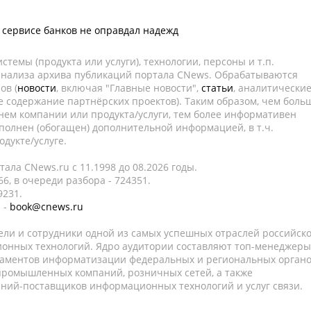
 сервисе банков не оправдал надежд
темы (продукта или услуги), технологии, персоны и т.п.
 анализа архива публикаций портала CNews. Обрабатываются
ов (
новости
, включая "Главные новости",
статьи
, аналитически
е содержание партнёрских проектов). Таким образом, чем боль
нем компании или продукта/услуги, тем более информативен
полнен (обогащен) дополнительной информацией, в т.ч.
дукте/услуге.
ала CNews.ru c 11.1998 до 08.2026 годы.
6, в очереди разбора - 724351.
9231.
 -
book@cnews.ru
ели и сотрудники одной из самых успешных отраслей российск
онных технологий. Ядро аудитории составляют топ-менеджеры
таментов информатизации федеральных и региональных орган
 промышленных компаний, розничных сетей, а также
аний-поставщиков информационных технологий и услуг связи.