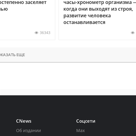
остепенно заселяет
часы-хронометр организма 
нью
когда они выходят из строя,
развитие человека
останавливается
36343
КАЗАТЬ ЕЩЕ
CNews
Соцсети
Об издании
Max