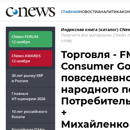
ГЛАВНАЯ
НОВОСТИ
АНАЛИТИКА
КО
Индексная книга (каталог) CNe
Получите все материалы CNews 
CNews FORUM
слову
12 ноября
Торговля - F
CNews AWARDS
12 ноября
Consumer Go
повседневно
30 лет рынку ERP
в России
народного п
Главные
Потребител
ИТ-сценарии
2026
+
10 лет российского
бэкапа
Михайленко
Российские ПАКи