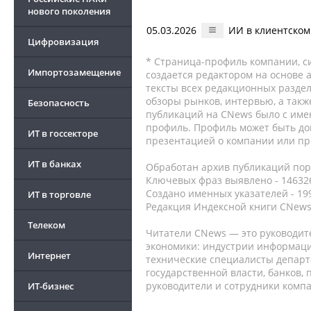
нового поколения
05.03.2026
ИИ в клиентском
Цифровизация
* Страница-профиль компании, сис
Импортозамещение
создается редактором на основе
тексты всех редакционных раздел
обзоры рынков, интервью, а такж
Безопасность
публикаций на CNews было с име
профиль. Профиль может быть до
ИТ в госсекторе
презентацией о компании или про
ИТ в банках
Обработан архив публикаций порт
Ключевых фраз выявлено - 146326
Создано именных указателей - 19
ИТ в торговле
Редакция Индексной книги CNews
Телеком
Читатели CNews — это руководит
экономики: индустрии информаци
Интернет
технические специалисты депар
государственной власти, банков,
руководители и сотрудники комп
ИТ-бизнес