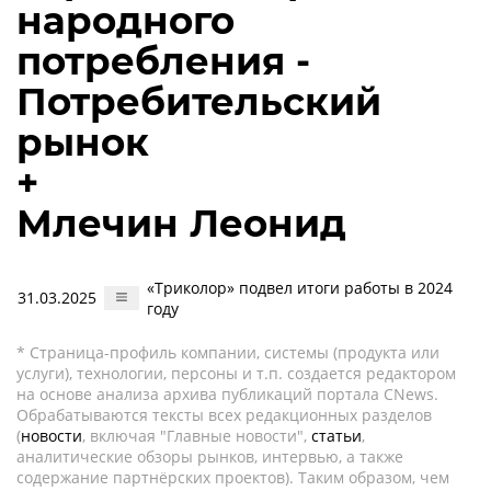
народного
потребления -
Потребительский
рынок
+
Млечин Леонид
«Триколор» подвел итоги работы в 2024
31.03.2025
году
* Страница-профиль компании, системы (продукта или
услуги), технологии, персоны и т.п. создается редактором
на основе анализа архива публикаций портала CNews.
Обрабатываются тексты всех редакционных разделов
(
новости
, включая "Главные новости",
статьи
,
аналитические обзоры рынков, интервью, а также
содержание партнёрских проектов). Таким образом, чем