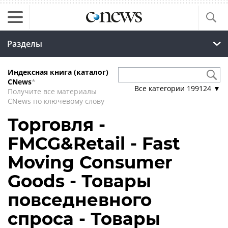
Разделы
Индексная книга (каталог)
CNews
*
Все категории
199124
▼
Получите все материалы
CNews по ключевому слову
Торговля -
FMCG&Retail - Fast
Moving Consumer
Goods - Товары
повседневного
спроса - Товары