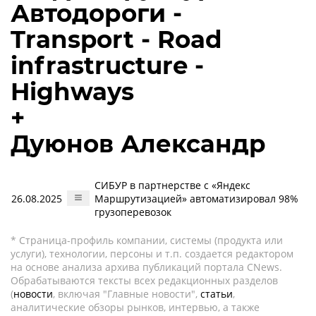
Автодороги -
Transport - Road
infrastructure -
Highways
+
Дуюнов Александр
СИБУР в партнерстве с «Яндекс
26.08.2025
Маршрутизацией» автоматизировал 98%
грузоперевозок
* Страница-профиль компании, системы (продукта или
услуги), технологии, персоны и т.п. создается редактором
на основе анализа архива публикаций портала CNews.
Обрабатываются тексты всех редакционных разделов
(
новости
, включая "Главные новости",
статьи
,
аналитические обзоры рынков, интервью, а также