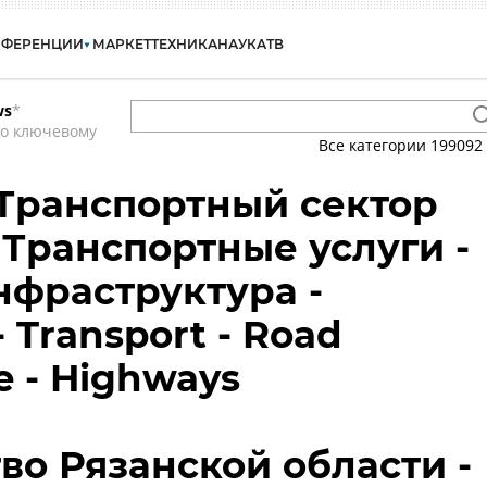
НФЕРЕНЦИИ
МАРКЕТ
ТЕХНИКА
НАУКА
ТВ
ws
*
по ключевому
Все категории
199092
 Транспортный сектор
 Транспортные услуги -
фраструктура -
 Transport - Road
re - Highways
во Рязанской области -