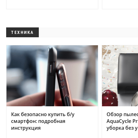
ТЕХНИКА
Как безопасно купить б/у
Обзор пылес
смартфон: подробная
AquaCycle Pr
инструкция
уборка без 