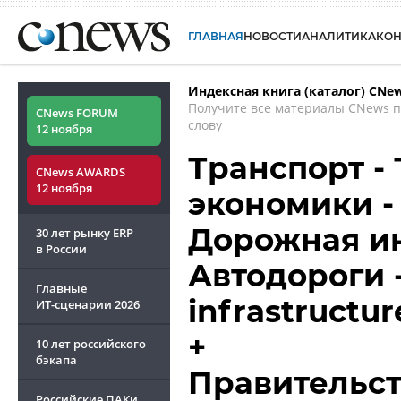
ГЛАВНАЯ
НОВОСТИ
АНАЛИТИКА
КО
Индексная книга (каталог) CNe
Получите все материалы CNews 
CNews FORUM
слову
12 ноября
Транспорт -
CNews AWARDS
12 ноября
экономики -
Дорожная ин
30 лет рынку ERP
в России
Автодороги -
Главные
infrastructu
ИТ-сценарии
2026
+
10 лет российского
бэкапа
Правительст
Российские ПАКи