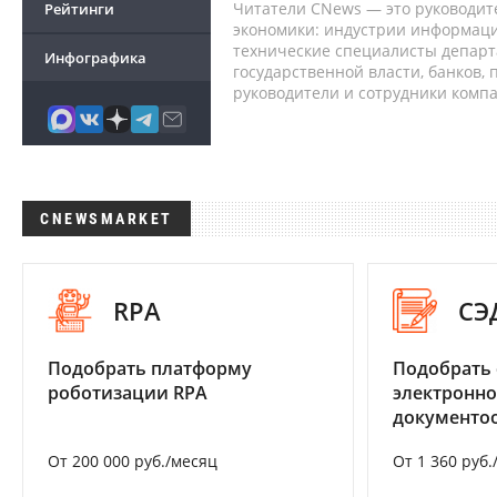
Читатели CNews — это руководит
Рейтинги
экономики: индустрии информаци
технические специалисты депар
Инфографика
государственной власти, банков,
руководители и сотрудники комп
CNEWSMARKET
RPA
СЭ
Подобрать платформу
Подобрать 
роботизации RPA
электронно
документоо
От 200 000 руб./месяц
От 1 360 руб.