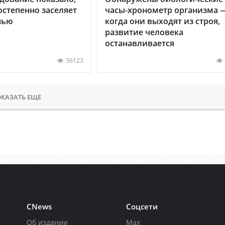
остепенно заселяет
часы-хронометр организма 
нью
когда они выходят из строя,
развитие человека
останавливается
36123
КАЗАТЬ ЕЩЕ
CNews
Соцсети
Об издании
Max