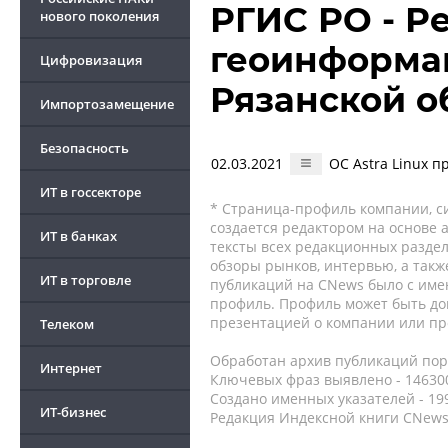
РГИС РО - Р
нового поколения
геоинформа
Цифровизация
Рязанской о
Импортозамещение
Безопасность
02.03.2021
ОС Astra Linux 
ИТ в госсекторе
* Страница-профиль компании, сис
создается редактором на основе
ИТ в банках
тексты всех редакционных раздел
обзоры рынков, интервью, а такж
ИТ в торговле
публикаций на CNews было с име
профиль. Профиль может быть до
презентацией о компании или про
Телеком
Обработан архив публикаций порт
Интернет
Ключевых фраз выявлено - 146300
Создано именных указателей - 19
ИТ-бизнес
Редакция Индексной книги CNews