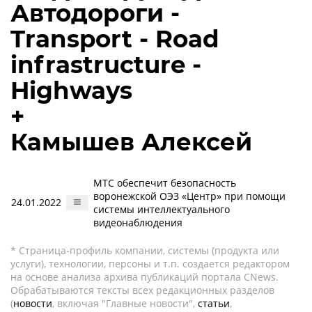
Автодороги -
Transport - Road
infrastructure -
Highways
+
Камышев Алексей
МТС обеспечит безопасность
воронежской ОЭЗ «Центр» при помощи
24.01.2022
системы интеллектуального
видеонаблюдения
* Страница-профиль компании, системы (продукта или
услуги), технологии, персоны и т.п. создается редактором
на основе анализа архива публикаций портала CNews.
Обрабатываются тексты всех редакционных разделов
(
новости
, включая "Главные новости",
статьи
,