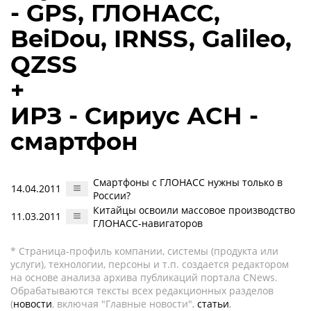
- GPS, ГЛОНАСС,
BeiDou, IRNSS, Galileo,
QZSS
+
ИРЗ - Сириус АСН -
смартфон
Смартфоны с ГЛОНАСС нужны только в
14.04.2011
России?
Китайцы освоили массовое производство
11.03.2011
ГЛОНАСС-навигаторов
* Страница-профиль компании, системы (продукта или
услуги), технологии, персоны и т.п. создается редактором
на основе анализа архива публикаций портала CNews.
Обрабатываются тексты всех редакционных разделов
(
новости
, включая "Главные новости",
статьи
,