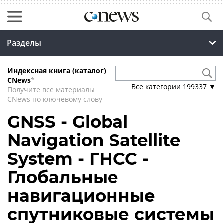
Разделы
Индексная книга (каталог)
CNews
*
Все категории
199337
▼
Получите все материалы
CNews по ключевому слову
GNSS - Global
Navigation Satellite
System - ГНСС -
Глобальные
навигационные
спутниковые системы