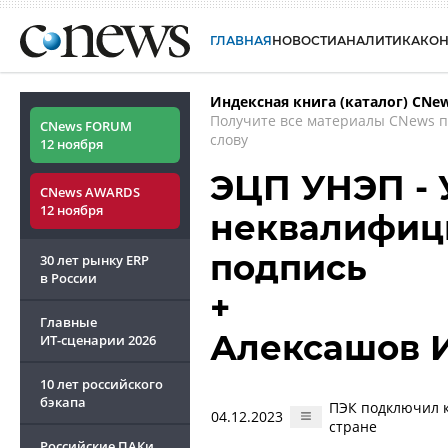
ГЛАВНАЯ
НОВОСТИ
АНАЛИТИКА
КО
Индексная книга (каталог) CNe
Получите все материалы CNews 
CNews FORUM
слову
12 ноября
ЭЦП УНЭП - 
CNews AWARDS
12 ноября
неквалифиц
подпись
30 лет рынку ERP
в России
+
Главные
Алексашов 
ИТ-сценарии
2026
10 лет российского
бэкапа
ПЭК подключил к
04.12.2023
стране
Российские ПАКи