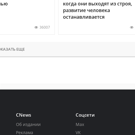
нью
когда они выходят из строя,
развитие человека
останавливается
36007
КАЗАТЬ ЕЩЕ
CNews
Соцсети
Об издании
Max
Реклама
VK