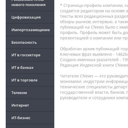
нового поколения
* Страница-профиль компании, сис
создается редактором на основе
тексты всех редакционных раздел
Цифровизация
обзоры рынков, интервью, а такж
публикаций на CNews было с име
Импортозамещение
профиль. Профиль может быть до
презентацией о компании или про
Безопасность
Обработан архив публикаций порт
Ключевых фраз выявлено - 146264
ИТ в госсекторе
Создано именных указателей - 19
Редакция Индексной книги CNews
ИТ в банках
Читатели CNews — это руководит
ИТ в торговле
экономики: индустрии информаци
технические специалисты депар
государственной власти, банков,
Телеком
руководители и сотрудники комп
Интернет
ИТ-бизнес