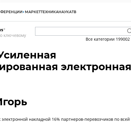
НФЕРЕНЦИИ
МАРКЕТ
ТЕХНИКА
НАУКА
ТВ
ws
*
по ключевому
Все категории
199002
Усиленная
ированная электронна
Игорь
 электронной накладной 16% партнеров-перевозчиков по всей