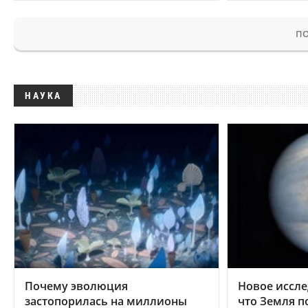
ПО
НАУКА
Почему эволюция
Новое иссле
застопорилась на миллионы
что Земля п