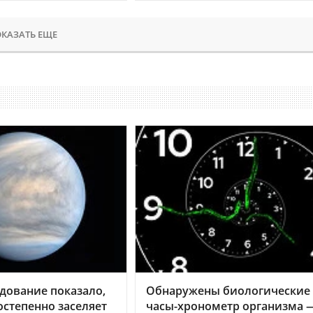
КАЗАТЬ ЕЩЕ
дование показало,
Обнаружены биологические
остепенно заселяет
часы-хронометр организма 