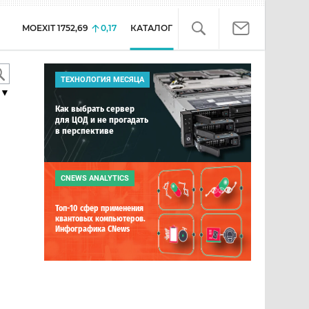
MOEXIT
1752,69
0,17
КАТАЛОГ
ТЕХНОЛОГИЯ МЕСЯЦА
▼
Как выбрать сервер
для ЦОД и не прогадать
в перспективе
я
CNEWS ANALYTICS
Топ-10 сфер применения
квантовых компьютеров.
Инфографика CNews