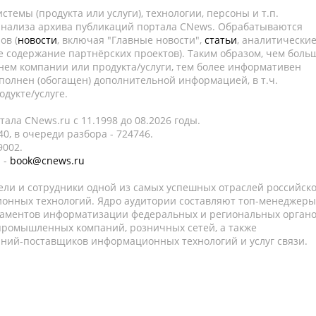
темы (продукта или услуги), технологии, персоны и т.п.
 анализа архива публикаций портала CNews. Обрабатываются
ов (
новости
, включая "Главные новости",
статьи
, аналитически
е содержание партнёрских проектов). Таким образом, чем боль
нем компании или продукта/услуги, тем более информативен
полнен (обогащен) дополнительной информацией, в т.ч.
дукте/услуге.
ала CNews.ru c 11.1998 до 08.2026 годы.
0, в очереди разбора - 724746.
9002.
 -
book@cnews.ru
ели и сотрудники одной из самых успешных отраслей российск
онных технологий. Ядро аудитории составляют топ-менеджеры
таментов информатизации федеральных и региональных орган
 промышленных компаний, розничных сетей, а также
аний-поставщиков информационных технологий и услуг связи.