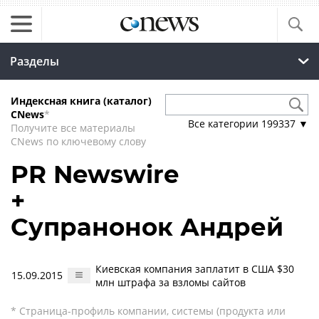
Разделы
Индексная книга (каталог)
CNews
*
Все категории
199337
▼
Получите все материалы
CNews по ключевому слову
PR Newswire
+
Супранонок Андрей
Киевская компания заплатит в США $30
15.09.2015
млн штрафа за взломы сайтов
* Страница-профиль компании, системы (продукта или