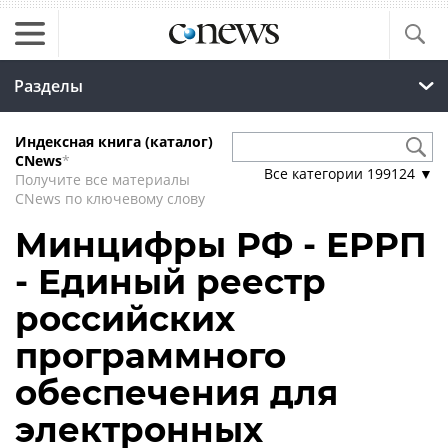
Разделы
Индексная книга (каталог)
CNews
*
Все категории
199124
▼
Получите все материалы
CNews по ключевому слову
Минцифры РФ - ЕРРП
- Единый реестр
российских
программного
обеспечения для
электронных