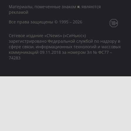
Материалы, помеченные знаком ■, являются
рекламой
Все права защищены © 1995 – 2026
Сетевое издание «CNews» («СиНьюс»)
зарегистрировано Федеральной службой по надзору в
сфере связи, информационных технологий и массовых
коммуникаций 09.11.2018 за номером Эл № ФС77 –
74283