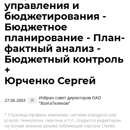
управления и
бюджетирования -
Бюджетное
планирование - План-
фактный анализ -
Бюджетный контроль
+
Юрченко Сергей
Избран совет директоров ОАО
27.06.2003
"ВолгаТелеком"
* Страница-профиль компании, системы (продукта или
услуги), технологии, персоны и т.п. создается редактором
на основе анализа архива публикаций портала CNews.