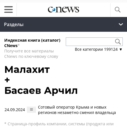
Разделы
Индексная книга (каталог)
CNews
*
Все категории
199124
▼
Получите все материалы
CNews по ключевому слову
Малахит
+
Басаев Арчил
Сотовый оператор Крыма и новых
24.09.2024
регионов незаметно сменил владельца
* Страница-профиль компании, системы (продукта или