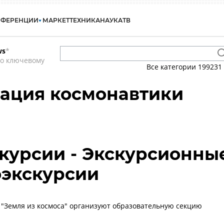
НФЕРЕНЦИИ
МАРКЕТ
ТЕХНИКА
НАУКА
ТВ
ws
*
по ключевому
Все категории
199231
ация космонавтики
скурсии - Экскурсионны
оэкскурсии
"Земля из космоса" организуют образовательную секцию