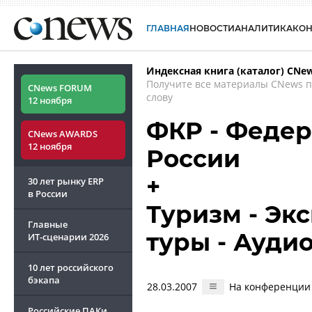
ГЛАВНАЯ
НОВОСТИ
АНАЛИТИКА
КО
Индексная книга (каталог) CNe
Получите все материалы CNews 
CNews FORUM
слову
12 ноября
ФКР - Федер
CNews AWARDS
12 ноября
России
+
30 лет рынку ERP
в России
Туризм - Эк
Главные
туры - Ауди
ИТ-сценарии
2026
10 лет российского
бэкапа
28.03.2007
На конференции 
Российские ПАКи