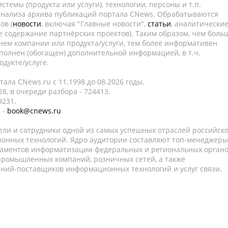
темы (продукта или услуги), технологии, персоны и т.п.
 анализа архива публикаций портала CNews. Обрабатываются
ов (
новости
, включая "Главные новости",
статьи
, аналитически
е содержание партнёрских проектов). Таким образом, чем боль
нем компании или продукта/услуги, тем более информативен
полнен (обогащен) дополнительной информацией, в т.ч.
дукте/услуге.
ала CNews.ru c 11.1998 до 08.2026 годы.
8, в очереди разбора - 724413.
9231.
 -
book@cnews.ru
ели и сотрудники одной из самых успешных отраслей российск
онных технологий. Ядро аудитории составляют топ-менеджеры
таментов информатизации федеральных и региональных орган
 промышленных компаний, розничных сетей, а также
аний-поставщиков информационных технологий и услуг связи.