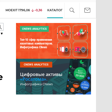
MOEXIT
1796,06
-0,36
КАТАЛОГ
CNEWS ANALYTICS
▼
Топ-10 сфер применения
квантовых компьютеров.
Инфографика CNews
CNEWS ANALYTICS
Цифровые активы
е
«Росатома».
Инфографика CNews