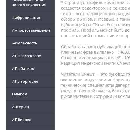
* Страница-профиль компании, сис
нового поколения
создается редактором на основе
тексты всех редакционных раздел
Цифровизация
обзоры рынков, интервью, а такж
публикаций на CNews было с име
профиль. Профиль может быть до
Импортозамещение
презентацией о компании или про
Безопасность
Обработан архив публикаций порт
Ключевых фраз выявлено - 146332
ИТ в госсекторе
Создано именных указателей - 19
Редакция Индексной книги CNews
ИТ в банках
Читатели CNews — это руководит
экономики: индустрии информаци
ИТ в торговле
технические специалисты депар
государственной власти, банков,
Телеком
руководители и сотрудники комп
Интернет
ИТ-бизнес