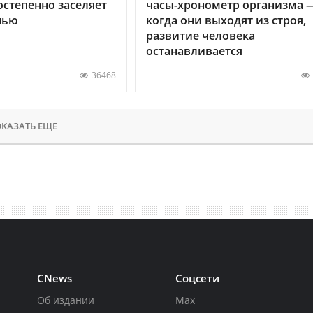
остепенно заселяет
часы-хронометр организма 
нью
когда они выходят из строя,
развитие человека
останавливается
36468
КАЗАТЬ ЕЩЕ
CNews
Соцсети
Об издании
Max