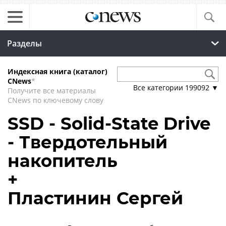
Разделы
Индексная книга (каталог)
CNews
*
Все категории
199092
▼
Получите все материалы
CNews по ключевому слову
SSD - Solid-State Drive
- Твердотельный
накопитель
+
Пластинин Сергей