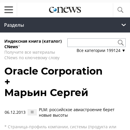
Разделы
Индексная книга (каталог)
CNews
*
Все категории
199124
▼
Получите все материалы
CNews по ключевому слову
Oracle Corporation
+
Марьин Сергей
PLM: российское авиастроение берет
06.12.2013
новые высоты
* Страница-профиль компании, системы (продукта или