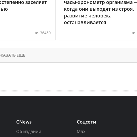
остепенно заселяет
часы-хронометр организма 
нью
когда они выходят из строя,
развитие человека
останавливается
36459
КАЗАТЬ ЕЩЕ
CNews
Соцсети
Об издании
Max