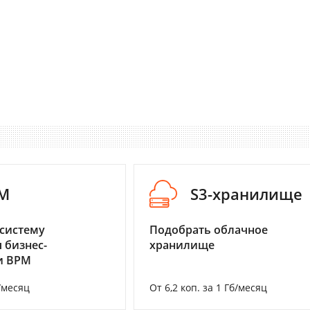
M
S3-хранилище
систему
Подобрать облачное
 бизнес-
хранилище
и BPM
/месяц
От 6,2 коп. за 1 Гб/месяц