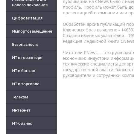
публикаций на CNews было с име
нового поколения
профиль. Профиль может быть до
презентацией о компании или про
Цифровизация
Обработан архив публикаций порт
Ключевых фраз выявлено - 146332
Импортозамещение
Создано именных указателей - 19
Редакция Индексной книги CNews
Безопасность
Читатели CNews — это руководит
ИТ в госсекторе
экономики: индустрии информаци
технические специалисты депар
государственной власти, банков,
ИТ в банках
руководители и сотрудники комп
ИТ в торговле
Телеком
Интернет
ИТ-бизнес