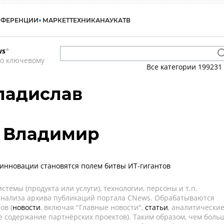
НФЕРЕНЦИИ
МАРКЕТ
ТЕХНИКА
НАУКА
ТВ
ws
*
по ключевому
Все категории
199231
ладислав
в Владимир
 инновации становятся полем битвы ИТ-гигантов
темы (продукта или услуги), технологии, персоны и т.п.
 анализа архива публикаций портала CNews. Обрабатываются
ов (
новости
, включая "Главные новости",
статьи
, аналитически
е содержание партнёрских проектов). Таким образом, чем боль