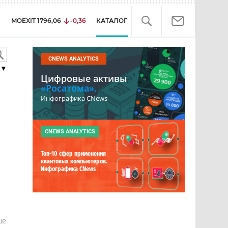
MOEXIT
1796,06
-0,36
КАТАЛОГ
CNEWS ANALYTICS
▼
Цифровые активы
«Росатома».
Инфографика CNews
CNEWS ANALYTICS
Топ-10 сфер применения
квантовых компьютеров.
Инфографика CNews
е
ше