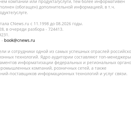
нем компании или продукта/услуги, тем более информативен
полнен (обогащен) дополнительной информацией, в т.ч.
дукте/услуге.
ала CNews.ru c 11.1998 до 08.2026 годы.
8, в очереди разбора - 724413.
9231.
 -
book@cnews.ru
ели и сотрудники одной из самых успешных отраслей российск
онных технологий. Ядро аудитории составляют топ-менеджеры
таментов информатизации федеральных и региональных орган
 промышленных компаний, розничных сетей, а также
аний-поставщиков информационных технологий и услуг связи.