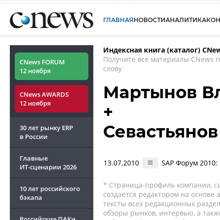
ГЛАВНАЯ
НОВОСТИ
АНАЛИТИКА
КО
Индексная книга (каталог) CNe
Получите все материалы CNews 
CNews FORUM
слову
12 ноября
Мартынов В
CNews AWARDS
12 ноября
+
Севастьяно
30 лет рынку ERP
в России
Главные
13.07.2010
SAP Форум 2010:
ИТ-сценарии
2026
* Страница-профиль компании, сис
10 лет российского
создается редактором на основе
бэкапа
тексты всех редакционных раздел
обзоры рынков, интервью, а такж
Российские ПАКи