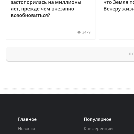
застопорилась на миллионы
что Земля п
лет, прежде чем внезапно
Венеру жиз
возобновиться?
2479
ПО
Главное
Популярное
Новости
Конференции