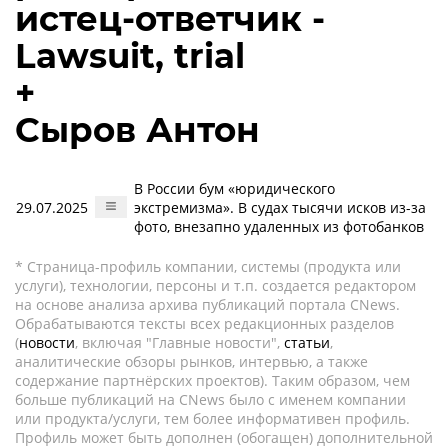
истец-ответчик -
Lawsuit, trial
+
Сыров Антон
В России бум «юридического
29.07.2025
экстремизма». В судах тысячи исков из-за
фото, внезапно удаленных из фотобанков
* Страница-профиль компании, системы (продукта или
услуги), технологии, персоны и т.п. создается редактором
на основе анализа архива публикаций портала CNews.
Обрабатываются тексты всех редакционных разделов
(
новости
, включая "Главные новости",
статьи
,
аналитические обзоры рынков, интервью, а также
содержание партнёрских проектов). Таким образом, чем
больше публикаций на CNews было с именем компании
или продукта/услуги, тем более информативен профиль.
Профиль может быть дополнен (обогащен) дополнительной