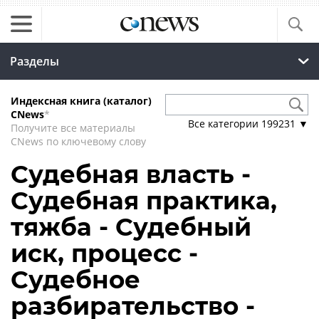
Разделы
Индексная книга (каталог)
CNews
*
Все категории
199231
▼
Получите все материалы
CNews по ключевому слову
Судебная власть -
Судебная практика,
тяжба - Судебный
иск, процесс -
Судебное
разбирательство -