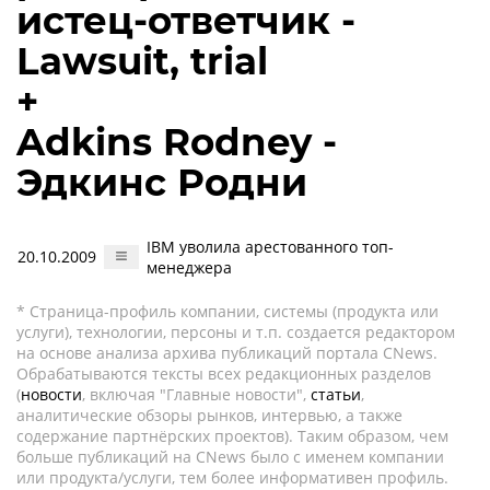
истец-ответчик -
Lawsuit, trial
+
Adkins Rodney -
Эдкинс Родни
IBM уволила арестованного топ-
20.10.2009
менеджера
* Страница-профиль компании, системы (продукта или
услуги), технологии, персоны и т.п. создается редактором
на основе анализа архива публикаций портала CNews.
Обрабатываются тексты всех редакционных разделов
(
новости
, включая "Главные новости",
статьи
,
аналитические обзоры рынков, интервью, а также
содержание партнёрских проектов). Таким образом, чем
больше публикаций на CNews было с именем компании
или продукта/услуги, тем более информативен профиль.