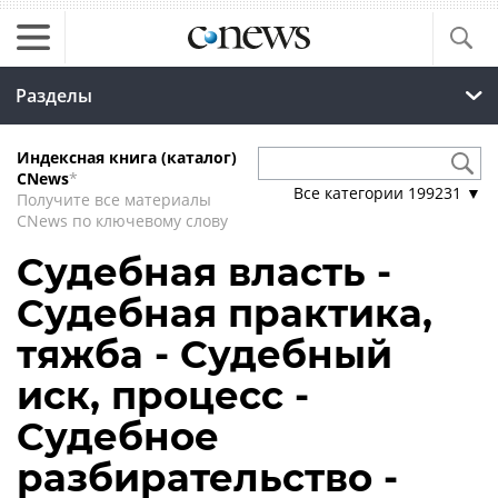
Разделы
Индексная книга (каталог)
CNews
*
Все категории
199231
▼
Получите все материалы
CNews по ключевому слову
Судебная власть -
Судебная практика,
тяжба - Судебный
иск, процесс -
Судебное
разбирательство -