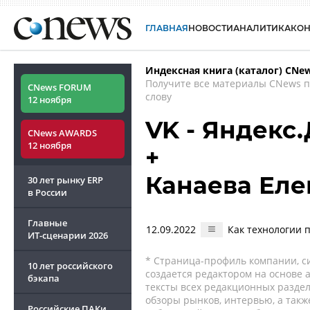
ГЛАВНАЯ
НОВОСТИ
АНАЛИТИКА
КО
Индексная книга (каталог) CNe
Получите все материалы CNews 
CNews FORUM
слову
12 ноября
VK - Яндекс
CNews AWARDS
12 ноября
+
Канаева Еле
30 лет рынку ERP
в России
Главные
12.09.2022
Как технологии 
ИТ-сценарии
2026
* Страница-профиль компании, сис
10 лет российского
создается редактором на основе
бэкапа
тексты всех редакционных раздел
обзоры рынков, интервью, а такж
Российские ПАКи