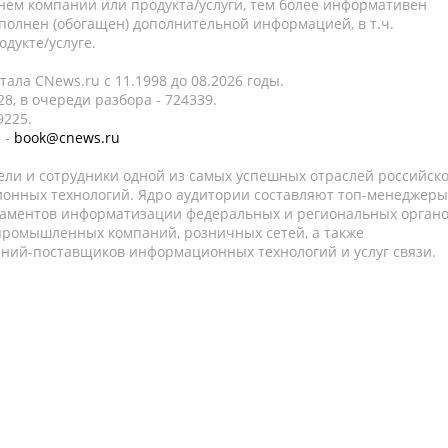
нем компании или продукта/услуги, тем более информативен
полнен (обогащен) дополнительной информацией, в т.ч.
дукте/услуге.
ала CNews.ru c 11.1998 до 08.2026 годы.
8, в очереди разбора - 724339.
9225.
 -
book@cnews.ru
ели и сотрудники одной из самых успешных отраслей российск
онных технологий. Ядро аудитории составляют топ-менеджеры
таментов информатизации федеральных и региональных орган
 промышленных компаний, розничных сетей, а также
аний-поставщиков информационных технологий и услуг связи.