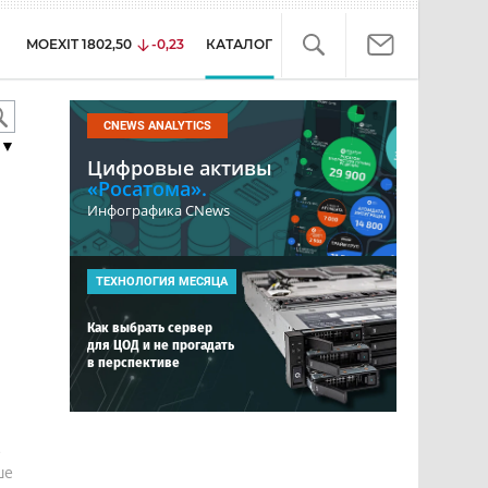
MOEXIT
1802,50
-0,23
КАТАЛОГ
CNEWS ANALYTICS
▼
Цифровые активы
«Росатома».
Инфографика CNews
ТЕХНОЛОГИЯ МЕСЯЦА
Как выбрать сервер
для ЦОД и не прогадать
в перспективе
е
ше