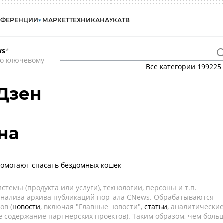
НФЕРЕНЦИИ
МАРКЕТ
ТЕХНИКА
НАУКА
ТВ
ws
*
по ключевому
Все категории
199225
.Дзен
на
помогают спасать бездомных кошек
темы (продукта или услуги), технологии, персоны и т.п.
 анализа архива публикаций портала CNews. Обрабатываются
ов (
новости
, включая "Главные новости",
статьи
, аналитически
е содержание партнёрских проектов). Таким образом, чем боль