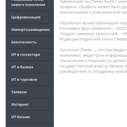
публикаций на CNews было с име
нового поколения
профиль. Профиль может быть до
презентацией о компании или про
Цифровизация
Обработан архив публикаций порт
Ключевых фраз выявлено - 146322
Импортозамещение
Создано именных указателей - 19
Редакция Индексной книги CNews
Безопасность
Читатели CNews — это руководит
ИТ в госсекторе
экономики: индустрии информаци
технические специалисты депар
государственной власти, банков,
ИТ в банках
руководители и сотрудники комп
ИТ в торговле
Телеком
Интернет
ИТ-бизнес