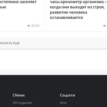
остепенно заселяет
часы-хронометр организма 
нью
когда они выходят из строя,
развитие человека
останавливается
36325
КАЗАТЬ ЕЩЕ
CNews
Соцсети
Об издании
Max