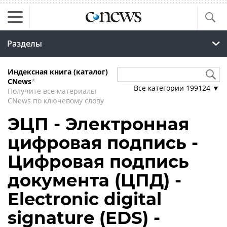
Разделы
Индексная книга (каталог)
CNews
*
Все категории
199124
▼
Получите все материалы
CNews по ключевому слову
ЭЦП - Электронная
цифровая подпись -
Цифровая подпись
документа (ЦПД) -
Electronic digital
signature (EDS) -