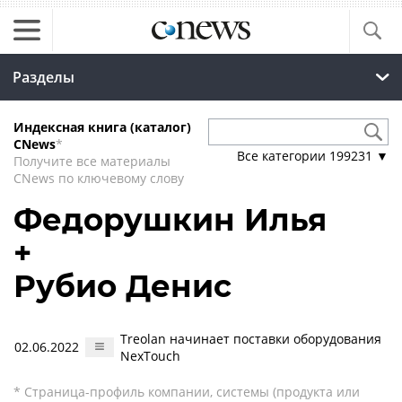
Разделы
Индексная книга (каталог)
CNews
*
Все категории
199231
▼
Получите все материалы
CNews по ключевому слову
Федорушкин Илья
+
Рубио Денис
Treolan начинает поставки оборудования
02.06.2022
NexTouch
* Страница-профиль компании, системы (продукта или