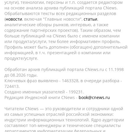
услуги), технологии, персоны и т.п. создается редактором
на основе анализа архива публикаций портала CNews.
Обрабатываются тексты всех редакционных разделов
(
новости
, включая "Главные новости",
статьи
,
аналитические обзоры рынков, интервью, а также
содержание партнёрских проектов). Таким образом, чем
больше публикаций на CNews было с именем компании
или продукта/услуги, тем более информативен профиль.
Профиль может быть дополнен (обогащен) дополнительной
информацией, в т.ч. презентацией о компании или
продукте/услуге.
Обработан архив публикаций портала CNews.ru c 11.1998
до 08.2026 годы.
Ключевых фраз выявлено - 1463328, в очереди разбора -
724413.
Создано именных указателей - 199231.
Редакция Индексной книги CNews -
book@cnews.ru
Читатели CNews — это руководители и сотрудники одной
из самых успешных отраслей российской экономики:
индустрии информационных технологий. Ядро аудитории
составляют топ-менеджеры и технические специалисты
департаментов информатизации федеральных и