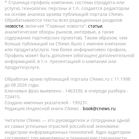
* Страница-профиль компании, системы (продукта или
услуги), технологии, персоны и т.п. создается редактором
на основе анализа архива публикаций портала CNews.
Обрабатываются тексты всех редакционных разделов
(
новости
, включая "Главные новости",
статьи
,
аналитические обзоры рынков, интервью, а также
содержание партнёрских проектов). Таким образом, чем
больше публикаций на CNews было с именем компании
или продукта/услуги, тем более информативен профиль.
Профиль может быть дополнен (обогащен) дополнительной
информацией, в т.ч. презентацией о компании или
продукте/услуге.
Обработан архив публикаций портала CNews.ru c 11.1998
до 08.2026 годы.
Ключевых фраз выявлено - 1463330, в очереди разбора -
724415.
Создано именных указателей - 199231.
Редакция Индексной книги CNews -
book@cnews.ru
Читатели CNews — это руководители и сотрудники одной
из самых успешных отраслей российской экономики:
индустрии информационных технологий. Ядро аудитории
составляют топ-менеджеры и технические специалисты