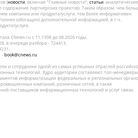
ов (
новости
, включая "Главные новости",
статьи
, аналитически
е содержание партнёрских проектов). Таким образом, чем боль
нем компании или продукта/услуги, тем более информативен
полнен (обогащен) дополнительной информацией, в т.ч.
дукте/услуге.
ала CNews.ru c 11.1998 до 08.2026 годы.
8, в очереди разбора - 724413.
9231.
 -
book@cnews.ru
ели и сотрудники одной из самых успешных отраслей российск
онных технологий. Ядро аудитории составляют топ-менеджеры
таментов информатизации федеральных и региональных орган
 промышленных компаний, розничных сетей, а также
аний-поставщиков информационных технологий и услуг связи.