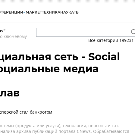
НФЕРЕНЦИИ
МАРКЕТ
ТЕХНИКА
НАУКА
ТВ
ws
*
по ключевому
Все категории
199231
циальная сеть - Social
Социальные медиа
слав
сперской стал банкротом
темы (продукта или услуги), технологии, персоны и т.п.
 анализа архива публикаций портала CNews. Обрабатываются