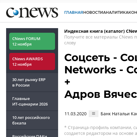
ГЛАВНАЯ
НОВОСТИ
АНАЛИТИКА
КО
Индексная книга (каталог) CNe
Получите все материалы CNews 
CNews FORUM
слову
12 ноября
Соцсеть - Со
CNews AWARDS
12 ноября
Networks - 
+
30 лет рынку ERP
в России
Адров Вяче
Главные
ИТ-сценарии
2026
11.03.2020
Банк Натальи Ка
10 лет российского
бэкапа
* Страница-профиль компании, сис
создается редактором на основе
Российские ПАКи