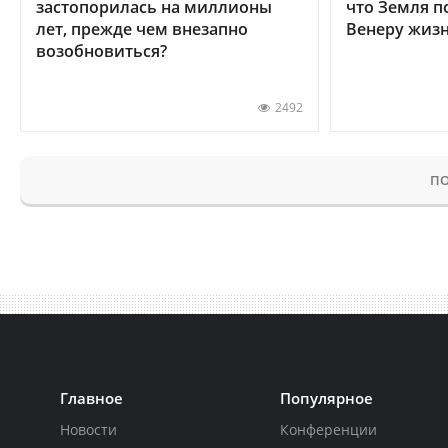
застопорилась на миллионы
что Земля п
лет, прежде чем внезапно
Венеру жиз
возобновиться?
2492
ПО
Главное
Популярное
Новости
Конференции