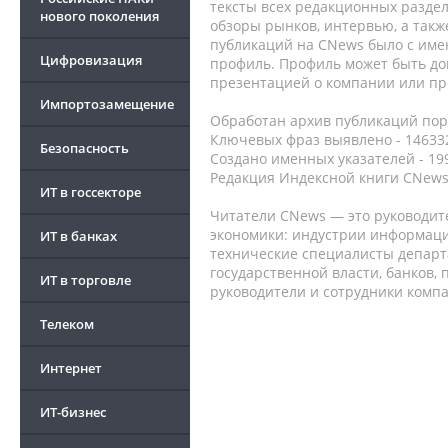
тексты всех редакционных раздел
нового поколения
обзоры рынков, интервью, а такж
публикаций на CNews было с име
Цифровизация
профиль. Профиль может быть до
презентацией о компании или про
Импортозамещение
Обработан архив публикаций порт
Ключевых фраз выявлено - 146332
Безопасность
Создано именных указателей - 19
Редакция Индексной книги CNews
ИТ в госсекторе
Читатели CNews — это руководит
экономики: индустрии информаци
ИТ в банках
технические специалисты депар
государственной власти, банков,
ИТ в торговле
руководители и сотрудники комп
Телеком
Интернет
ИТ-бизнес