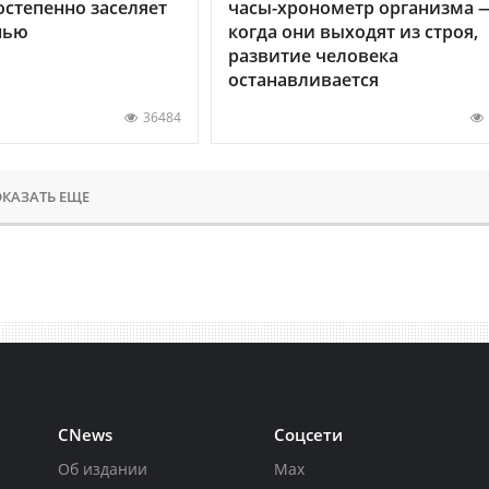
остепенно заселяет
часы-хронометр организма 
нью
когда они выходят из строя,
развитие человека
останавливается
36484
КАЗАТЬ ЕЩЕ
CNews
Соцсети
Об издании
Max