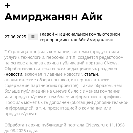
+
Амирджанян Айк
Главой «Национальной компьютерной
27.06.2025
корпорации» стал Айк Амирджанян
* Страница-профиль компании, системы (продукта или
услуги), технологии, персоны и т.п. создается редактором
на основе анализа архива публикаций портала CNews.
Обрабатываются тексты всех редакционных разделов
(
новости
, включая "Главные новости",
статьи
,
аналитические обзоры рынков, интервью, а также
содержание партнёрских проектов). Таким образом, чем
больше публикаций на CNews было с именем компании
или продукта/услуги, тем более информативен профиль.
Профиль может быть дополнен (обогащен) дополнительной
информацией, в т.ч. презентацией о компании или
продукте/услуге.
Обработан архив публикаций портала CNews.ru c 11.1998
до 08.2026 годы.