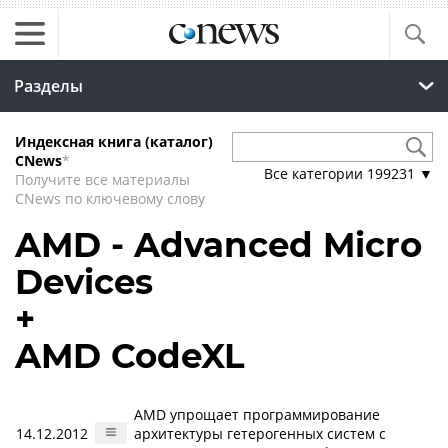
Разделы
Индексная книга (каталог)
CNews
*
Все категории
199231
▼
Получите все материалы
CNews по ключевому слову
AMD - Advanced Micro
Devices
+
AMD CodeXL
AMD упрощает программирование
14.12.2012
архитектуры гетерогенных систем с