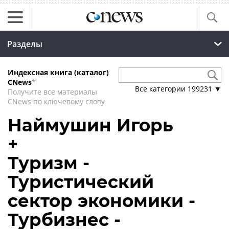
Разделы
Индексная книга (каталог)
CNews
*
Все категории
199231
▼
Получите все материалы
CNews по ключевому слову
Наймушин Игорь
+
Туризм -
Туристический
сектор экономики -
Турбизнес -