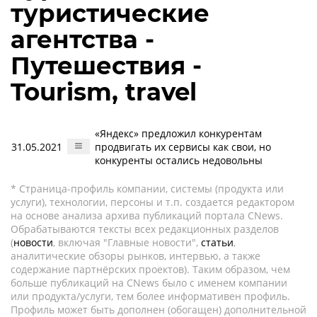
туристические
агентства -
Путешествия -
Tourism, travel
«Яндекс» предложил конкурентам
31.05.2021
продвигать их сервисы как свои, но
конкуренты остались недовольны
* Страница-профиль компании, системы (продукта или
услуги), технологии, персоны и т.п. создается редактором
на основе анализа архива публикаций портала CNews.
Обрабатываются тексты всех редакционных разделов
(
новости
, включая "Главные новости",
статьи
,
аналитические обзоры рынков, интервью, а также
содержание партнёрских проектов). Таким образом, чем
больше публикаций на CNews было с именем компании
или продукта/услуги, тем более информативен профиль.
Профиль может быть дополнен (обогащен) дополнительной