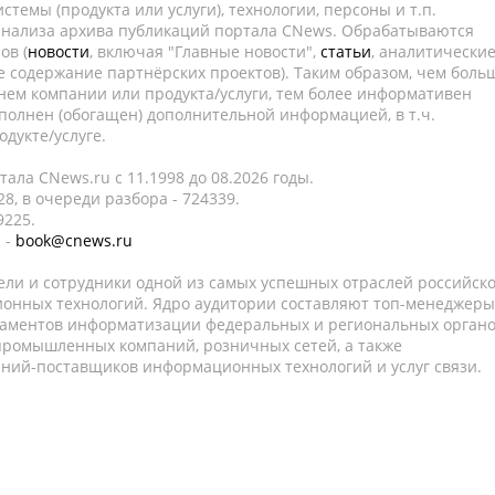
темы (продукта или услуги), технологии, персоны и т.п.
 анализа архива публикаций портала CNews. Обрабатываются
ов (
новости
, включая "Главные новости",
статьи
, аналитически
е содержание партнёрских проектов). Таким образом, чем боль
нем компании или продукта/услуги, тем более информативен
полнен (обогащен) дополнительной информацией, в т.ч.
дукте/услуге.
ала CNews.ru c 11.1998 до 08.2026 годы.
8, в очереди разбора - 724339.
9225.
 -
book@cnews.ru
ели и сотрудники одной из самых успешных отраслей российск
онных технологий. Ядро аудитории составляют топ-менеджеры
таментов информатизации федеральных и региональных орган
 промышленных компаний, розничных сетей, а также
аний-поставщиков информационных технологий и услуг связи.