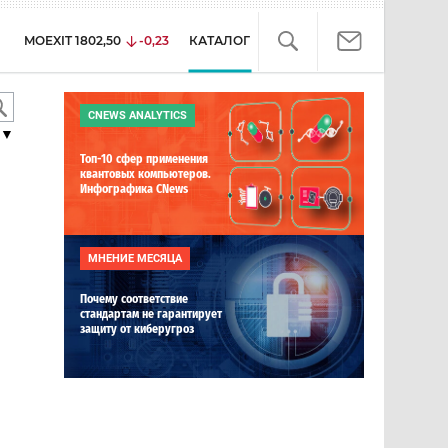
MOEXIT
1802,50
-0,23
КАТАЛОГ
CNEWS ANALYTICS
▼
Топ-10 сфер применения
квантовых компьютеров.
Инфографика CNews
МНЕНИЕ МЕСЯЦА
Почему соответствие
стандартам не гарантирует
защиту от киберугроз