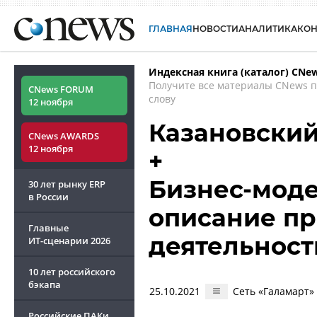
ГЛАВНАЯ
НОВОСТИ
АНАЛИТИКА
КО
Индексная книга (каталог) CNe
Получите все материалы CNews 
CNews FORUM
слову
12 ноября
Казановский
CNews AWARDS
12 ноября
+
Бизнес-моде
30 лет рынку ERP
в России
описание п
Главные
деятельност
ИТ-сценарии
2026
10 лет российского
бэкапа
25.10.2021
Сеть «Галамарт»
Российские ПАКи