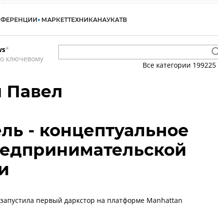
НФЕРЕНЦИИ
МАРКЕТ
ТЕХНИКА
НАУКА
ТВ
ws
*
по ключевому
Все категории
199225
 Павел
ль - концептуальное
редпринимательской
и
 запустила первый даркстор на платформе Manhattan