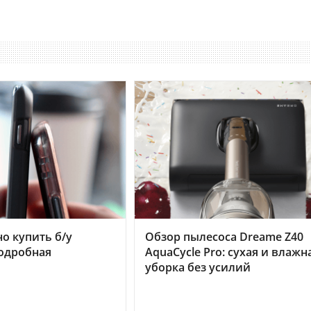
но купить б/у
Обзор пылесоса Dreame Z40
подробная
AquaCycle Pro: сухая и влажн
уборка без усилий