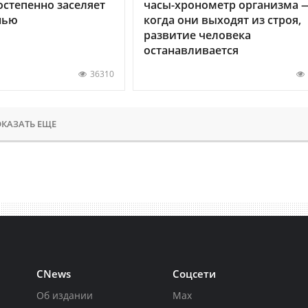
остепенно заселяет
часы-хронометр организма 
нью
когда они выходят из строя,
развитие человека
останавливается
36310
КАЗАТЬ ЕЩЕ
CNews
Соцсети
Об издании
Max