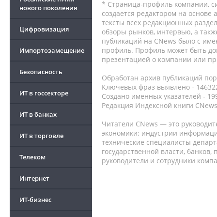
* Страница-профиль компании, сис
нового поколения
создается редактором на основе
тексты всех редакционных раздел
Цифровизация
обзоры рынков, интервью, а такж
публикаций на CNews было с име
профиль. Профиль может быть до
Импортозамещение
презентацией о компании или про
Безопасность
Обработан архив публикаций порт
Ключевых фраз выявлено - 146322
ИТ в госсекторе
Создано именных указателей - 19
Редакция Индексной книги CNews
ИТ в банках
Читатели CNews — это руководит
экономики: индустрии информаци
ИТ в торговле
технические специалисты депар
государственной власти, банков,
Телеком
руководители и сотрудники комп
Интернет
ИТ-бизнес