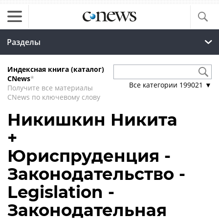
Разделы
Индексная книга (каталог)
CNews
*
Все категории
199021
▼
Получите все материалы
CNews по ключевому слову
Никишкин Никита
+
Юриспруденция -
Законодательство -
Legislation -
Законодательная