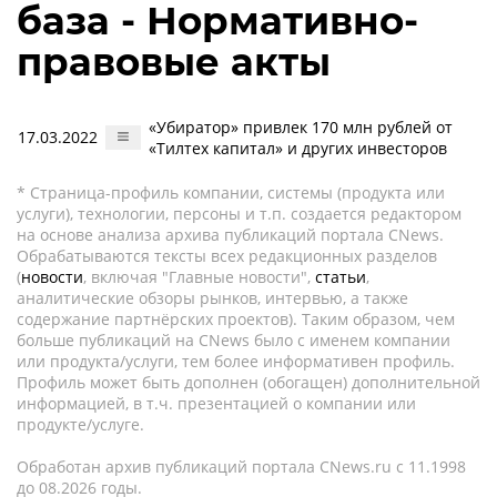
база - Нормативно-
правовые акты
«Убиратор» привлек 170 млн рублей от
17.03.2022
«Тилтех капитал» и других инвесторов
* Страница-профиль компании, системы (продукта или
услуги), технологии, персоны и т.п. создается редактором
на основе анализа архива публикаций портала CNews.
Обрабатываются тексты всех редакционных разделов
(
новости
, включая "Главные новости",
статьи
,
аналитические обзоры рынков, интервью, а также
содержание партнёрских проектов). Таким образом, чем
больше публикаций на CNews было с именем компании
или продукта/услуги, тем более информативен профиль.
Профиль может быть дополнен (обогащен) дополнительной
информацией, в т.ч. презентацией о компании или
продукте/услуге.
Обработан архив публикаций портала CNews.ru c 11.1998
до 08.2026 годы.