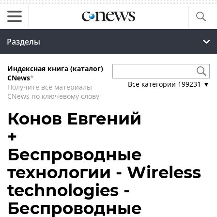
Разделы
Индексная книга (каталог)
CNews
*
Все категории
199231
▼
Получите все материалы
CNews по ключевому слову
Конов Евгений
+
Беспроводные
технологии - Wireless
technologies -
Беспроводные