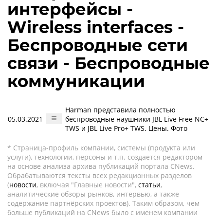
интерфейсы -
Wireless interfaces -
Беспроводные сети
связи - Беспроводные
коммуникации
Harman представила полностью
05.03.2021
беспроводные наушники JBL Live Free NC+
TWS и JBL Live Pro+ TWS. Цены. Фото
* Страница-профиль компании, системы (продукта или
услуги), технологии, персоны и т.п. создается редактором
на основе анализа архива публикаций портала CNews.
Обрабатываются тексты всех редакционных разделов
(
новости
, включая "Главные новости",
статьи
,
аналитические обзоры рынков, интервью, а также
содержание партнёрских проектов). Таким образом, чем
больше публикаций на CNews было с именем компании