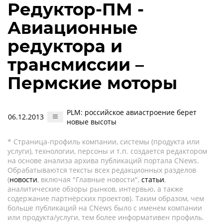
Редуктор-ПМ -
Авиационные
редуктора и
трансмиссии –
Пермские моторы
PLM: российское авиастроение берет
06.12.2013
новые высоты
* Страница-профиль компании, системы (продукта или
услуги), технологии, персоны и т.п. создается редактором
на основе анализа архива публикаций портала CNews.
Обрабатываются тексты всех редакционных разделов
(
новости
, включая "Главные новости",
статьи
,
аналитические обзоры рынков, интервью, а также
содержание партнёрских проектов). Таким образом, чем
больше публикаций на CNews было с именем компании
или продукта/услуги, тем более информативен профиль.