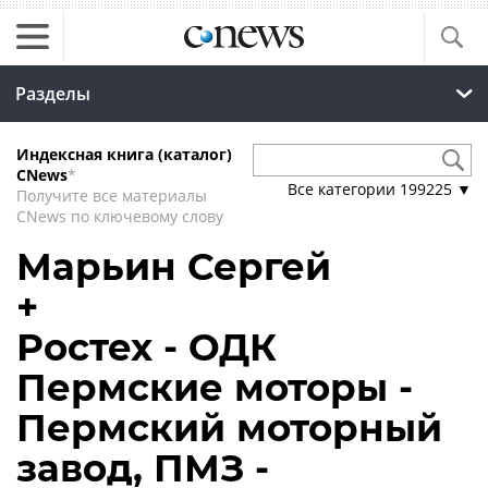
Разделы
Индексная книга (каталог)
CNews
*
Все категории
199225
▼
Получите все материалы
CNews по ключевому слову
Марьин Сергей
+
Ростех - ОДК
Пермские моторы -
Пермский моторный
завод, ПМЗ -