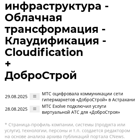
инфраструктура -
Облачная
трансформация -
Клаудификация -
Cloudification
+
ДоброСтрой
МТС оцифровала коммуникации сети
29.08.2025
гипермаркетов «ДоброСтрой» в Астрахани
МТС Exolve подключил услуги
28.08.2025
виртуальной АТС для «ДоброСтроя»
* Страница-профиль компании, системы (продукта или
услуги), технологии, персоны и т.п. создается редактором
на основе анализа архива публикаций портала CNews.