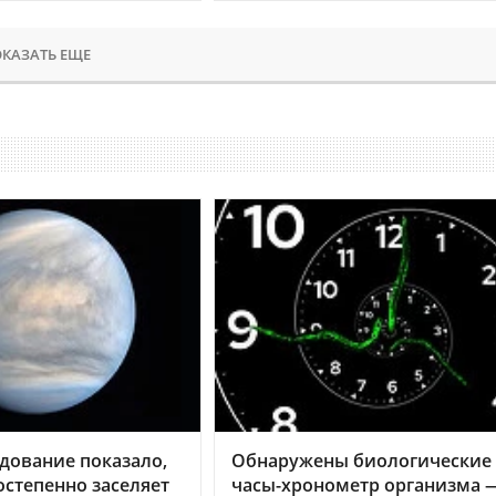
КАЗАТЬ ЕЩЕ
дование показало,
Обнаружены биологические
остепенно заселяет
часы-хронометр организма 