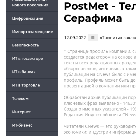
PostMet - Т
нового поколения
Серафима
Цифровизация
Импортозамещение
12.09.2022
«Тринити» заклю
Безопасность
* Страница-профиль компании, сис
создается редактором на основе
ИТ в госсекторе
тексты всех редакционных раздел
обзоры рынков, интервью, а такж
ИТ в банках
публикаций на CNews было с име
профиль. Профиль может быть до
ИТ в торговле
презентацией о компании или про
Обработан архив публикаций порт
Телеком
Ключевых фраз выявлено - 146301
Создано именных указателей - 19
Интернет
Редакция Индексной книги CNews
ИТ-бизнес
Читатели CNews — это руководит
экономики: индустрии информаци