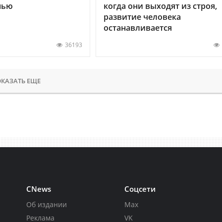
нью
когда они выходят из строя,
развитие человека
останавливается
36193
КАЗАТЬ ЕЩЕ
CNews
Соцсети
Об издании
Max
Реклама
VK