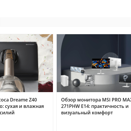
оса Dreame Z40
Обзор монитора MSI PRO MA
o: сухая и влажная
271PHW E14: практичность и
усилий
визуальный комфорт