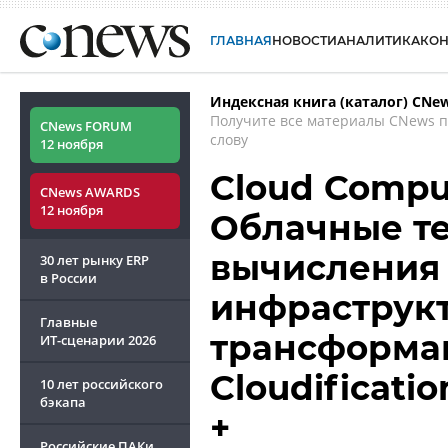
ГЛАВНАЯ
НОВОСТИ
АНАЛИТИКА
КО
Индексная книга (каталог) CNe
Получите все материалы CNews 
CNews FORUM
слову
12 ноября
Cloud Comput
CNews AWARDS
12 ноября
Облачные те
вычисления 
30 лет рынку ERP
в России
инфраструкт
Главные
трансформац
ИТ-сценарии
2026
Cloudificatio
10 лет российского
бэкапа
+
Российские ПАКи