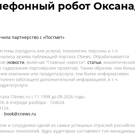
елефонный робот Оксана
чила партнерство с «Постмет»
темы (продукта или услуги), технологии, персоны и т.п.
 анализа архива публикаций портала CNews. Обрабатываются
ов (
новости
, включая "Главные новости",
статьи
, аналитически
е содержание партнёрских проектов). Таким образом, чем боль
нем компании или продукта/услуги, тем более информативен
полнен (обогащен) дополнительной информацией, в т.ч.
дукте/услуге.
ала CNews.ru c 11.1998 до 08.2026 годы.
8, в очереди разбора - 724624.
9124.
 -
book@cnews.ru
ели и сотрудники одной из самых успешных отраслей российск
онных технологий. Ядро аудитории составляют топ-менеджеры