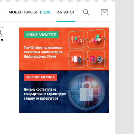
MOEXIT
1806,61
3,08
КАТАЛОГ
CNEWS ANALYTICS
▼
Топ-10 сфер применения
квантовых компьютеров.
Инфографика CNews
МНЕНИЕ МЕСЯЦА
Почему соответствие
стандартам не гарантирует
защиту от киберугроз