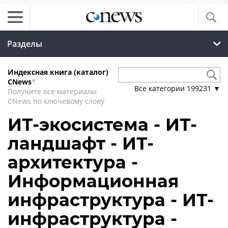
Разделы
Индексная книга (каталог)
CNews
*
Все категории
199231
▼
Получите все материалы
CNews по ключевому слову
ИТ-экосистема - ИТ-
ландшафт - ИТ-
архитектура -
Информационная
инфраструктура - ИТ-
инфраструктура -