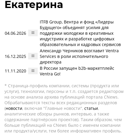
Екатерина
ITFB Group, Вентра и фонд «Лидеры
Будущего» объединят усилия для
04.06.2026
поддержки молодежи в креативных
индустриях и разработке цифровых
образовательных и кадровых сервисов
Александр Черников возглавит Ventra
16.12.2025
Services в роли исполнительного
директора
В России запущен b2b-маркетплейс
11.11.2020
Ventra Go!
* Страница-профиль компании, системы (продукта или
услуги), технологии, персоны и т.п. создается редактором
на основе анализа архива публикаций портала CNews.
Обрабатываются тексты всех редакционных разделов
(
новости
, включая "Главные новости",
статьи
,
аналитические обзоры рынков, интервью, а также
содержание партнёрских проектов). Таким образом, чем
больше публикаций на CNews было с именем компании
или продукта/услуги, тем более информативен профиль.