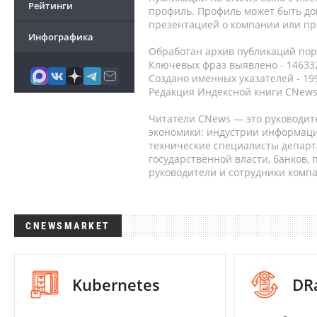
Рейтинги
профиль. Профиль может быть до
презентацией о компании или про
Инфографика
Обработан архив публикаций порт
Ключевых фраз выявлено - 146332
Создано именных указателей - 19
Редакция Индексной книги CNews
Читатели CNews — это руководит
экономики: индустрии информаци
технические специалисты депар
государственной власти, банков,
руководители и сотрудники комп
CNEWSMARKET
Kubernetes
DR