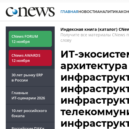
ГЛАВНАЯ
НОВОСТИ
АНАЛИТИКА
КО
Индексная книга (каталог) CNe
Получите все материалы CNews 
CNews FORUM
слову
12 ноября
ИТ-экосисте
CNews AWARDS
12 ноября
архитектура
инфраструкт
30 лет рынку ERP
в России
инфраструкт
Главные
инфраструк
ИТ-сценарии
2026
телекоммун
10 лет российского
бэкапа
инфраструкт
Российские ПАКи