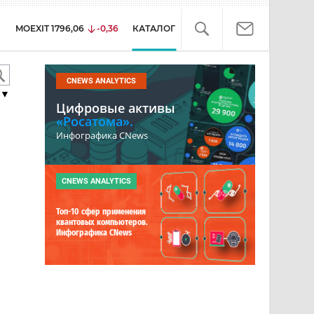
MOEXIT
1796,06
-0,36
КАТАЛОГ
CNEWS ANALYTICS
▼
Цифровые активы
«Росатома».
Инфографика CNews
CNEWS ANALYTICS
Топ-10 сфер применения
квантовых компьютеров.
Инфографика CNews