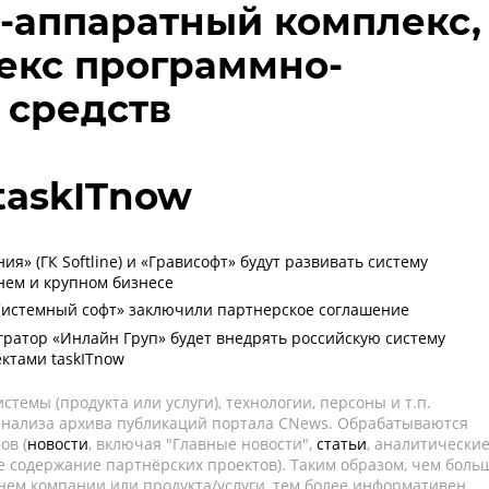
-аппаратный комплекс,
екс программно-
 средств
taskITnow
я» (ГК Softline) и «Грависофт» будут развивать систему
днем и крупном бизнесе
Системный софт» заключили партнерское соглашение
ратор «Инлайн Груп» будет внедрять российскую систему
ктами taskITnow
темы (продукта или услуги), технологии, персоны и т.п.
 анализа архива публикаций портала CNews. Обрабатываются
ов (
новости
, включая "Главные новости",
статьи
, аналитически
е содержание партнёрских проектов). Таким образом, чем боль
нем компании или продукта/услуги, тем более информативен