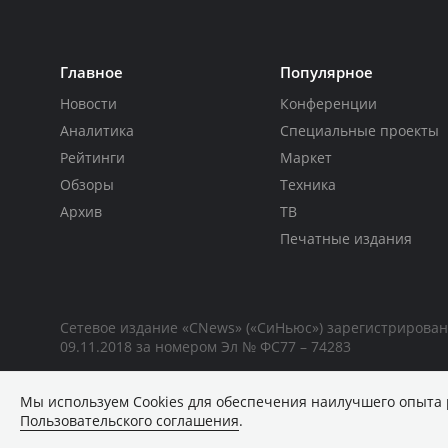
Главное
Популярное
Новости
Конференции
Аналитика
Специальные проекты
Рейтинги
Маркет
Обзоры
Техника
Архив
ТВ
Печатные издания
Сетевое издание «CNews» («СиНьюс») зарегистрирова
09.11.2018 за номером Эл № ФС77 – 74283
Мы используем Сookies для обеспечения наилучшего опыта 
Пользовательского соглашения
.