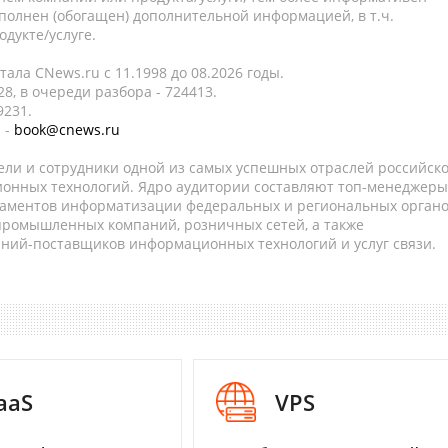
полнен (обогащен) дополнительной информацией, в т.ч.
дукте/услуге.
ала CNews.ru c 11.1998 до 08.2026 годы.
8, в очереди разбора - 724413.
9231.
 -
book@cnews.ru
ели и сотрудники одной из самых успешных отраслей российск
онных технологий. Ядро аудитории составляют топ-менеджеры
таментов информатизации федеральных и региональных орган
 промышленных компаний, розничных сетей, а также
аний-поставщиков информационных технологий и услуг связи.
aaS
VPS