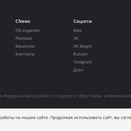
CNews
Соцсети
Об издании
Max
Реклама
VK
Вакансии
VK Видео
Контакты
Rutube
Telegram
Дзен
но Федеральной службой по надзору в сфере связи, информаци
работы на нашем сайте. Продолжая использовать сайт, вы согл