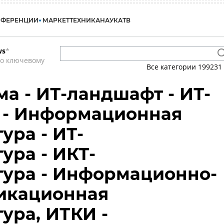
НФЕРЕНЦИИ
МАРКЕТ
ТЕХНИКА
НАУКА
ТВ
ws
*
по ключевому
Все категории
199231
ма - ИТ-ландшафт - ИТ-
 - Информационная
ура - ИТ-
ура - ИКТ-
тура - Информационно-
икационная
ура, ИТКИ -