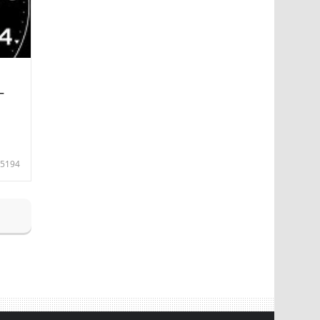
—
5194