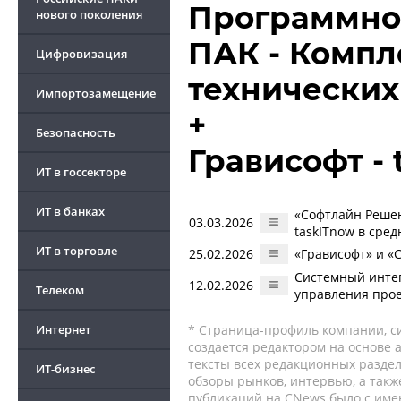
Программно
нового поколения
ПАК - Компл
Цифровизация
технических
Импортозамещение
+
Безопасность
Грависофт - 
ИТ в госсекторе
ИТ в банках
«Софтлайн Решени
03.03.2026
taskITnow в сре
ИТ в торговле
25.02.2026
«Грависофт» и «
Системный интег
12.02.2026
Телеком
управления прое
Интернет
* Страница-профиль компании, сис
создается редактором на основе
тексты всех редакционных раздел
ИТ-бизнес
обзоры рынков, интервью, а такж
публикаций на CNews было с име