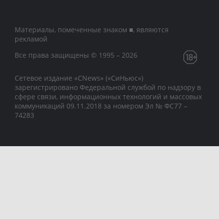
Материалы, помеченные знаком ■, являются
рекламой
Все права защищены © 1995 – 2026
Сетевое издание «CNews» («СиНьюс»)
зарегистрировано Федеральной службой по надзору в
сфере связи, информационных технологий и массовых
коммуникаций 09.11.2018 за номером Эл № ФС77 –
74283