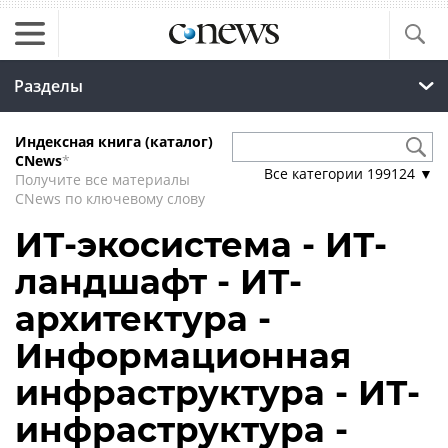
Разделы
Индексная книга (каталог)
CNews
*
Все категории
199124
▼
Получите все материалы
CNews по ключевому слову
ИТ-экосистема - ИТ-
ландшафт - ИТ-
архитектура -
Информационная
инфраструктура - ИТ-
инфраструктура -