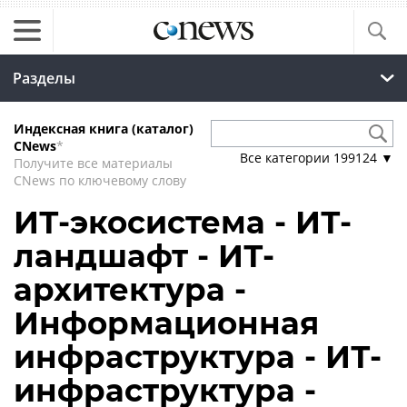
Разделы
Индексная книга (каталог)
CNews
*
Все категории
199124
▼
Получите все материалы
CNews по ключевому слову
ИТ-экосистема - ИТ-
ландшафт - ИТ-
архитектура -
Информационная
инфраструктура - ИТ-
инфраструктура -