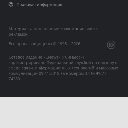
Правовая информация
Материалы, помеченные знаком ■, являются
рекламой
Все права защищены © 1995 – 2026
Сетевое издание «CNews» («СиНьюс»)
зарегистрировано Федеральной службой по надзору в
сфере связи, информационных технологий и массовых
коммуникаций 09.11.2018 за номером Эл № ФС77 –
74283