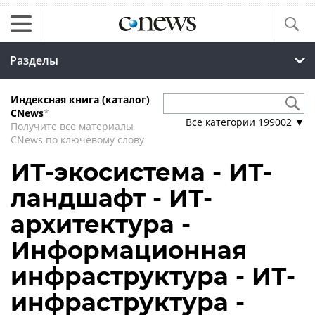
Разделы
Индексная книга (каталог)
CNews
*
Все категории
199002
▼
Получите все материалы
CNews по ключевому слову
ИТ-экосистема - ИТ-
ландшафт - ИТ-
архитектура -
Информационная
инфраструктура - ИТ-
инфраструктура -