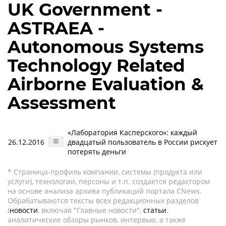
UK Government -
ASTRAEA -
Autonomous Systems
Technology Related
Airborne Evaluation &
Assessment
«Лаборатория Касперского»: каждый
26.12.2016
двадцатый пользователь в России рискует
потерять деньги
* Страница-профиль компании, системы (продукта или
услуги), технологии, персоны и т.п. создается редактором
на основе анализа архива публикаций портала CNews.
Обрабатываются тексты всех редакционных разделов
(
новости
, включая "Главные новости",
статьи
,
аналитические обзоры рынков, интервью, а также