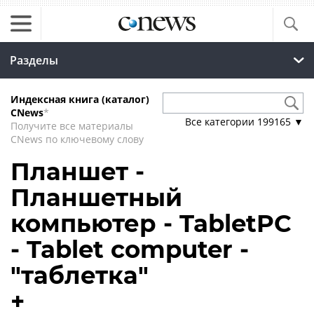
Разделы
Индексная книга (каталог)
CNews
*
Все категории
199165
▼
Получите все материалы
CNews по ключевому слову
Планшет -
Планшетный
компьютер - TabletPC
- Tablet computer -
"таблетка"
+