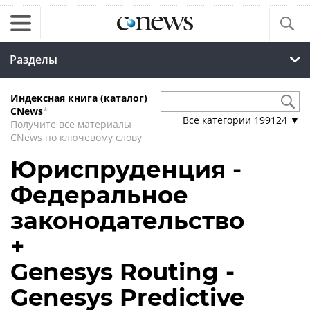
Разделы
Индексная книга (каталог)
CNews
*
Все категории
199124
▼
Получите все материалы
CNews по ключевому слову
Юриспруденция -
Федеральное
законодательство
+
Genesys Routing -
Genesys Predictive