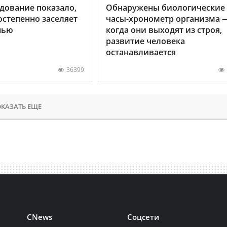
дование показало,
Обнаружены биологические
остепенно заселяет
часы-хронометр организма 
нью
когда они выходят из строя,
развитие человека
останавливается
36399
КАЗАТЬ ЕЩЕ
CNews
Соцсети