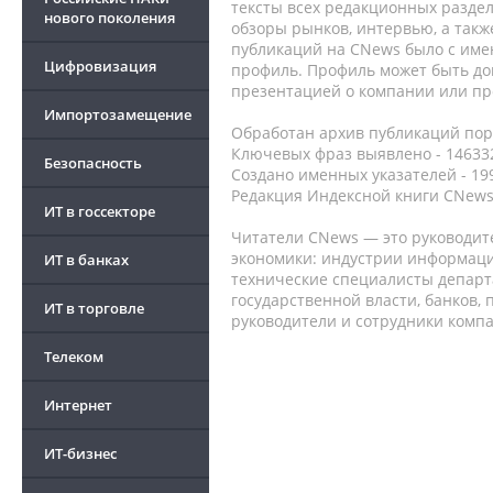
тексты всех редакционных раздел
нового поколения
обзоры рынков, интервью, а такж
публикаций на CNews было с име
Цифровизация
профиль. Профиль может быть до
презентацией о компании или про
Импортозамещение
Обработан архив публикаций порт
Ключевых фраз выявлено - 146332
Безопасность
Создано именных указателей - 19
Редакция Индексной книги CNews
ИТ в госсекторе
Читатели CNews — это руководит
экономики: индустрии информаци
ИТ в банках
технические специалисты депар
государственной власти, банков,
ИТ в торговле
руководители и сотрудники комп
Телеком
Интернет
ИТ-бизнес