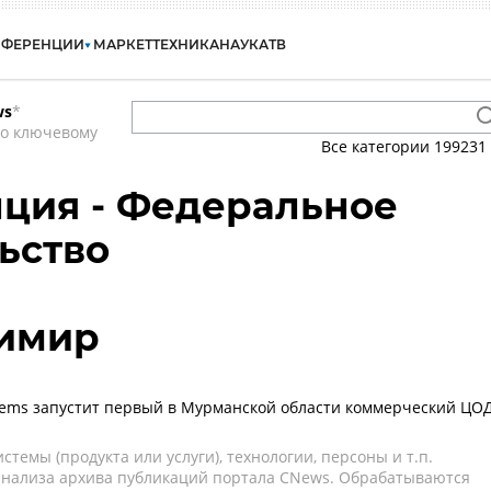
НФЕРЕНЦИИ
МАРКЕТ
ТЕХНИКА
НАУКА
ТВ
ws
*
по ключевому
Все категории
199231
ция - Федеральное
ьство
димир
ystems запустит первый в Мурманской области коммерческий ЦО
темы (продукта или услуги), технологии, персоны и т.п.
 анализа архива публикаций портала CNews. Обрабатываются