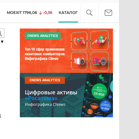
MOEXIT
1796,06
-0,36
КАТАЛОГ
CNEWS ANALYTICS
▼
Топ-10 сфер применения
квантовых компьютеров.
Инфографика CNews
CNEWS ANALYTICS
Цифровые активы
«Росатома».
Инфографика CNews
Д