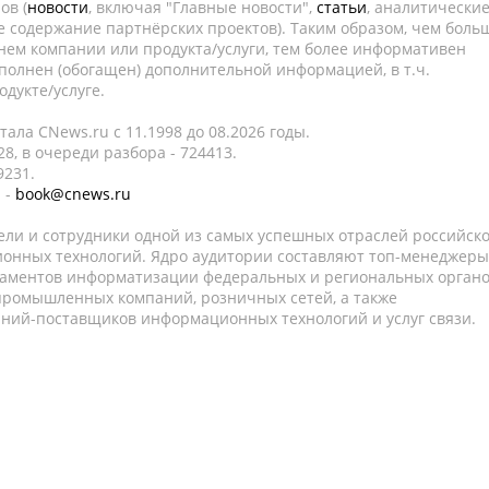
ов (
новости
, включая "Главные новости",
статьи
, аналитически
е содержание партнёрских проектов). Таким образом, чем боль
нем компании или продукта/услуги, тем более информативен
полнен (обогащен) дополнительной информацией, в т.ч.
дукте/услуге.
ала CNews.ru c 11.1998 до 08.2026 годы.
8, в очереди разбора - 724413.
9231.
 -
book@cnews.ru
ели и сотрудники одной из самых успешных отраслей российск
онных технологий. Ядро аудитории составляют топ-менеджеры
таментов информатизации федеральных и региональных орган
 промышленных компаний, розничных сетей, а также
аний-поставщиков информационных технологий и услуг связи.