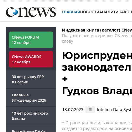
ГЛАВНАЯ
НОВОСТИ
АНАЛИТИКА
КО
Индексная книга (каталог) CNe
Получите все материалы CNews 
CNews FORUM
слову
12 ноября
Юриспруден
CNews AWARDS
12 ноября
законодател
+
30 лет рынку ERP
в России
Гудков Вла
Главные
ИТ-сценарии
2026
13.07.2023
Intelion Data S
10 лет российского
бэкапа
* Страница-профиль компании, сис
создается редактором на основе
Российские ПАКи