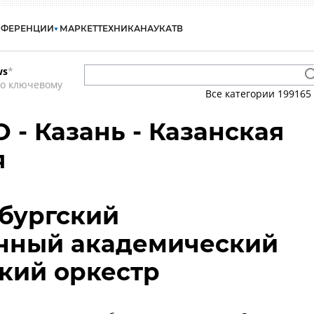
НФЕРЕНЦИИ
МАРКЕТ
ТЕХНИКА
НАУКА
ТВ
ws
*
по ключевому
Все категории
199165
 - Казань - Казанская
я
бургский
енный академический
кий оркестр