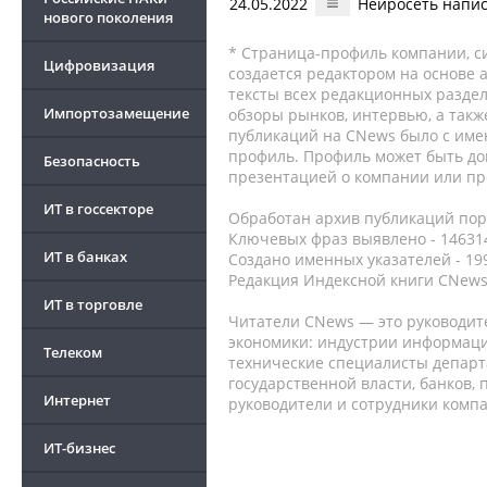
24.05.2022
Нейросеть напис
нового поколения
* Страница-профиль компании, сис
Цифровизация
создается редактором на основе
тексты всех редакционных раздел
Импортозамещение
обзоры рынков, интервью, а такж
публикаций на CNews было с име
профиль. Профиль может быть до
Безопасность
презентацией о компании или про
ИТ в госсекторе
Обработан архив публикаций порт
Ключевых фраз выявлено - 146314
ИТ в банках
Создано именных указателей - 19
Редакция Индексной книги CNews
ИТ в торговле
Читатели CNews — это руководит
экономики: индустрии информаци
Телеком
технические специалисты депар
государственной власти, банков,
Интернет
руководители и сотрудники комп
ИТ-бизнес