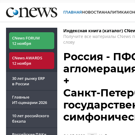
ГЛАВНАЯ
НОВОСТИ
АНАЛИТИКА
КО
Индексная книга (каталог) CNe
Получите все материалы CNews 
CNews FORUM
слову
12 ноября
Россия - ПФО
CNews AWARDS
12 ноября
агломераци
+
30 лет рынку ERP
в России
Санкт-Петер
Главные
государств
ИТ-сценарии
2026
симфоничес
10 лет российского
бэкапа
Российские ПАКи