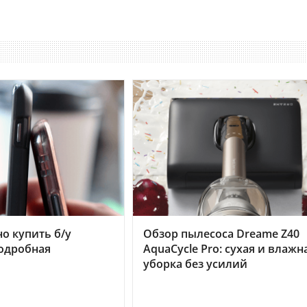
но купить б/у
Обзор пылесоса Dreame Z40
подробная
AquaCycle Pro: сухая и влажн
уборка без усилий