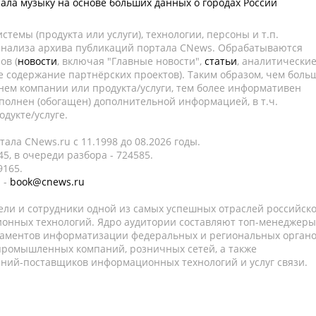
ала музыку на основе больших данных о городах России
темы (продукта или услуги), технологии, персоны и т.п.
 анализа архива публикаций портала CNews. Обрабатываются
ов (
новости
, включая "Главные новости",
статьи
, аналитически
е содержание партнёрских проектов). Таким образом, чем боль
нем компании или продукта/услуги, тем более информативен
полнен (обогащен) дополнительной информацией, в т.ч.
дукте/услуге.
ала CNews.ru c 11.1998 до 08.2026 годы.
5, в очереди разбора - 724585.
9165.
 -
book@cnews.ru
ели и сотрудники одной из самых успешных отраслей российск
онных технологий. Ядро аудитории составляют топ-менеджеры
таментов информатизации федеральных и региональных орган
 промышленных компаний, розничных сетей, а также
аний-поставщиков информационных технологий и услуг связи.