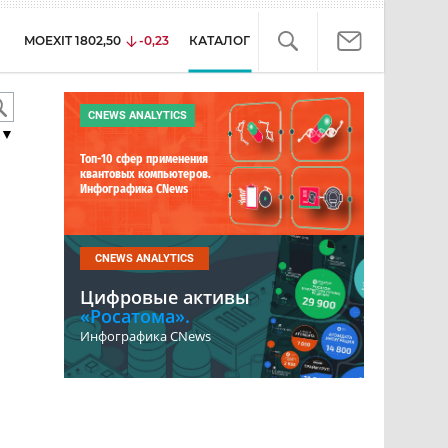
MOEXIT
1802,50
-0,23
КАТАЛОГ
CNEWS ANALYTICS
▼
Топ-10 сфер применения
квантовых компьютеров.
Инфографика CNews
CNEWS ANALYTICS
Цифровые активы
«Росатома».
Инфографика CNews