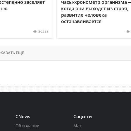
остепенно заселяет
часы-хронометр организма 
нью
когда они выходят из строя,
развитие человека
останавливается
36283
КАЗАТЬ ЕЩЕ
CNews
Соцсети
Об издании
Max