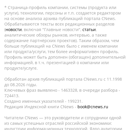
* Страница-профиль компании, системы (продукта или
услуги), технологии, персоны и т.п. создается редактором
на основе анализа архива публикаций портала CNews.
Обрабатываются тексты всех редакционных разделов
(
новости
, включая "Главные новости",
статьи
,
аналитические обзоры рынков, интервью, а также
содержание партнёрских проектов). Таким образом, чем
больше публикаций на CNews было с именем компании
или продукта/услуги, тем более информативен профиль.
Профиль может быть дополнен (обогащен) дополнительной
информацией, в т.ч. презентацией о компании или
продукте/услуге.
Обработан архив публикаций портала CNews.ru c 11.1998
до 08.2026 годы.
Ключевых фраз выявлено - 1463328, в очереди разбора -
724413.
Создано именных указателей - 199231.
Редакция Индексной книги CNews -
book@cnews.ru
Читатели CNews — это руководители и сотрудники одной
из самых успешных отраслей российской экономики:
индустрии информационных технологий. Ядро аудитории