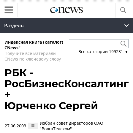
Разделы
Индексная книга (каталог)
CNews
*
Все категории
199231
▼
Получите все материалы
CNews по ключевому слову
РБК -
РосБизнесКонсалтинг
+
Юрченко Сергей
Избран совет директоров ОАО
27.06.2003
"ВолгаТелеком"