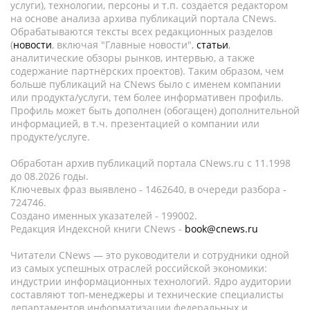
услуги), технологии, персоны и т.п. создается редактором
на основе анализа архива публикаций портала CNews.
Обрабатываются тексты всех редакционных разделов
(
новости
, включая "Главные новости",
статьи
,
аналитические обзоры рынков, интервью, а также
содержание партнёрских проектов). Таким образом, чем
больше публикаций на CNews было с именем компании
или продукта/услуги, тем более информативен профиль.
Профиль может быть дополнен (обогащен) дополнительной
информацией, в т.ч. презентацией о компании или
продукте/услуге.
Обработан архив публикаций портала CNews.ru c 11.1998
до 08.2026 годы.
Ключевых фраз выявлено - 1462640, в очереди разбора -
724746.
Создано именных указателей - 199002.
Редакция Индексной книги CNews -
book@cnews.ru
Читатели CNews — это руководители и сотрудники одной
из самых успешных отраслей российской экономики:
индустрии информационных технологий. Ядро аудитории
составляют топ-менеджеры и технические специалисты
департаментов информатизации федеральных и