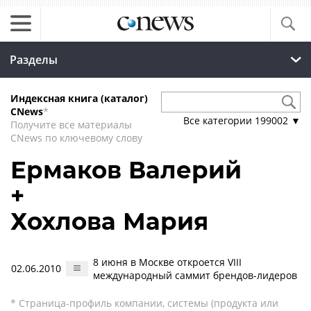
Разделы
Индексная книга (каталог)
CNews
*
Все категории
199002
▼
Получите все материалы
CNews по ключевому слову
Ермаков Валерий
+
Хохлова Мария
8 июня в Москве откроется VIII
02.06.2010
международный саммит брендов-лидеров
* Страница-профиль компании, системы (продукта или